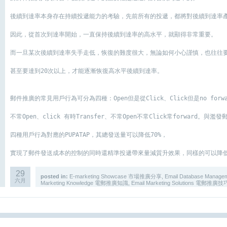
後續到達率本身存在持續投遞能力的考驗，先前所有的投遞，都將對後續到達率
因此，從首次到達率開始，一直保持後續到達率的高水平，就顯得非常重要。
而一旦某次後續到達率失手走低，恢復的難度很大，無論如何小心謹慎，也往往要
甚至要達到20次以上，才能逐漸恢復高水平後續到達率。
郵件推廣的常見用戶行為可分為四種：Open但是從Click、Click但是no forwa
不常Open、click 有時Transfer、不常Open不常Click常forward。與濫
四種用戶行為對應的PUPATAP，其總發送量可以降低70%，
實現了郵件發送成本的控制的同時還精準投遞帶來量減質升效果，同樣的可以降
29
posted in:
E-marketing Showcase 市場推廣分享
,
Email Database Ma
六月
Marketing Knowledge 電郵推廣知識
,
Email Marketing Solutions 電郵推廣技