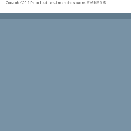
Copyright ©2011 Direct-Lead - email marketing solutions 電郵推廣服務