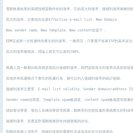
電郵推廣效果的基礎指標是郵件的到達率，它由首次到達率、後續到達率兩種指
首次到達率，主要指在全新Effective e-mail list、New Domain、
New sender name、New template、New content前提下，
EDM完成第一次投遞時所產生的到達率。一般而言，只要遵守各家ISP的基本反
首次到達率都很高，理論上甚至可以達到100%。
推廣人員一般都比較容易忽視區分後續到達率，我們說除首次到達率涉及的前提
其他所有投遞模式下產生的投遞行為，都可以列入後續到達率的統計範疇。
後續到達率主要受，E-mail list validity、Sender domain/address 
Sender name信譽度、Template spam敏感度、content spam敏感度等
諸如發信譽度、發信人名稱信譽度等因素，都將受到先前投遞所累積產生的到達
後續到達率，其實是對電郵推廣良性持續發展的評估。

對郵件推廣人員而言，後續到達率的重要性是遠遠高於首次到達率的。