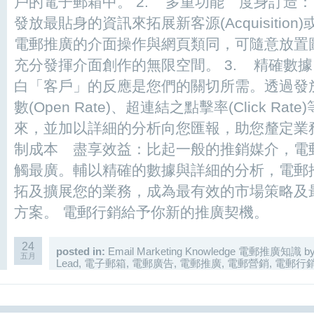
戶的電子郵箱中。 2. 多重功能 度身訂造
發放最貼身的資訊來拓展新客源(Acquisition)或
電郵推廣的介面操作與網頁類同，可隨意放置
充分發揮介面創作的無限空間。 3. 精確數
白「客戶」的反應是您們的關切所需。透過發
數(Open Rate)、超連結之點擊率(Click R
來，並加以詳細的分析向您匯報，助您釐定業務
制成本 盡享效益：比起一般的推銷媒介，電
觸最廣。輔以精確的數據與詳細的分析，電郵
拓及擴展您的業務，成為最有效的市場策略及最多
方案。 電郵行銷給予你新的推廣契機。
24
posted in:
Email Marketing Knowledge 電郵推廣知識
b
五月
Lead
,
電子郵箱
,
電郵廣告
,
電郵推廣
,
電郵營銷
,
電郵行