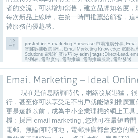
者的交流，可以增加銷售，建立品牌知名度，
每次新品上線時，在第一時間推薦給顧客，這
被服務的優越感。
12
posted in:
E-marketing Showcase 市場推廣分享
,
Email
一月
電郵數據收集管理
,
Email Marketing Knowledge 電
Solutions 電郵推廣技巧
by
edm
|
tags :
Direct-Lead
,
ema
郵列表
,
電郵廣告
,
電郵推廣
,
電郵推廣服務
,
電郵發送
現在是信息諮詢時代，網絡發展迅猛，很
行，甚至你可以享受足不出戶就能做到推廣宣
更是遠超以前，成為中小企業理想的網上工具。
機：採用 email marketing ,您就可在
電郵。無論何時何地，電郵推廣都會把您的重