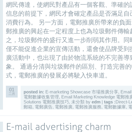
網民傳達，使網民對產品有一個客觀、準確的
信息的前提下，網民才會確定產品是否滿足自
消費行為。 另一方面，電郵推廣所帶來的負
郵推廣的興起在一定程度上也為垃圾郵件傳輸
之，垃圾郵件的盛行又進一步削弱其作用。同
僅不能促進企業的宣傳活動，還會使品牌受到
廣活動中，也出現了由於物流系統的不完善導
象。 通過分清與垃圾郵件的區別、打造完善
式，電郵推廣的發展必將駛入快車道。
01
posted in:
E-marketing Showcase 市場推廣分享
,
Email
二月
電郵數據收集管理
,
Email Marketing Knowledge 電
Solutions 電郵推廣技巧
,
未分類
by
edm
|
tags :
Direct-L
郵箱
,
電郵廣告
,
電郵推廣
,
電郵推廣服務
,
電郵數據庫
,