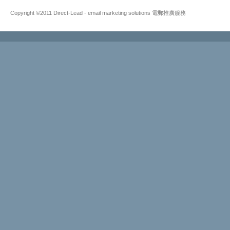
Copyright ©2011 Direct-Lead - email marketing solutions 電郵推廣服務