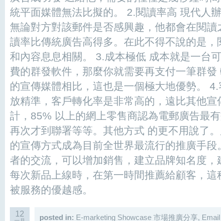
統平面媒體無法比擬的。 2.閱讀率高 現代人
無論對方對該郵件是否感興趣，他都會在閱讀
讀率比傳統廣告高得多。在此不得不說的是，
和內容息息相關。 3.成本極低 成本就是一台
費的群發軟件，那麼你就需要再支付一筆群發
的宣傳媒體相比，這也是一個極大地優勢。 4.
放精準，客戶轉化率是非常高的，遠比其他宣
計，85% 以上的網上零售商認為電郵廣告最
再次才到聯署等等。其他方式 的更不用說了
的宣傳方式成為目前全世界最流行的推廣手段
者的交流，可以增加銷售，建立品牌知名度，
每次新品上線時，在第一時間推薦給顧客，這
被服務的優越感。
12
posted in:
E-marketing Showcase 市場推廣分享
,
Email
一月