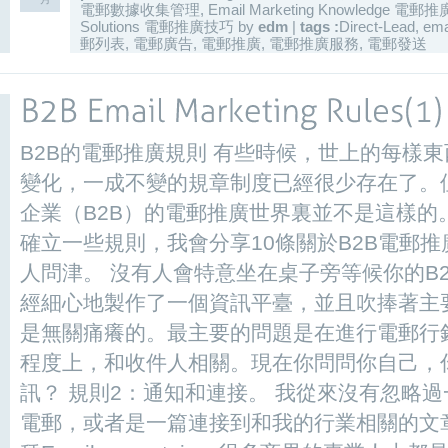
電郵數據收集管理
,
Email Marketing Knowledge 電
Solutions 電郵推廣技巧
by
edm
|
tags :
Direct-Lead
,
ema
郵列表
,
電郵廣告
,
電郵推廣
,
電郵推廣服務
,
電郵發送
B2B的電郵推廣規則 有些時候，世上的每樣
變化，一成不變的規章制度已經很少存在了。
企業（B2B）的電郵推廣世界裏並不是這樣的
確立一些規則，我會分享10條關於B2B電郵推
人問津。 沒有人會特意坐在桌子旁等候你的B
經細心地製作了一個資訊平臺，並且吹捧著主
是無關痛癢的。最主要的問題是在進行電郵行
程度上，和收件人相關。現在你問問你自己，
訊？ 規則2：通知和連接。 我從來沒有忽略
電郵，或者是一篇連接到和我的行業相關的文