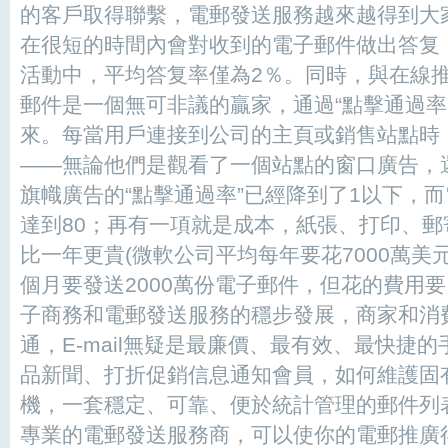
的客戶取得聯繫，電郵發送服務越來越得到大
在很短的時間內會對收到的電子郵件做出答复，
活動中，平均答复率僅為2％。同時，與在線
郵件是一個無可非議的贏家，通過“點擊通過率
來。每當用戶連接到公司的主頁或銷售站點時
——無論他們是觀看了一個站點的窗口廣告，
旗幟廣告的“點擊通過率”已經降到了1以下，而
達到80；再有一項就是成本，紙張、打印、
比一年更貴(微軟公司平均每年要花7000萬美
個月要發送2000萬份電子郵件，但花的費用
子商務和電郵發送服務的穩步發展，商家和消
通，E-mail無疑是最廉價、最有效、最快捷
品新聞、打折促銷信息通知會員，如何維護固
機，一套穩定、可靠、便於統計管理的郵件列
專業的電郵發送服務商，可以使你的電郵推廣