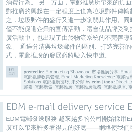
消費行為。 另一方面，電郵推廣所帶來的負
郵推廣的興起在一定程度上也為垃圾郵件傳輸
之，垃圾郵件的盛行又進一步削弱其作用。同
僅不能促進企業的宣傳活動，還會使品牌受到
廣活動中，也出現了由於物流系統的不完善導
象。 通過分清與垃圾郵件的區別、打造完善
式，電郵推廣的發展必將駛入快車道。
01
posted in:
E-marketing Showcase 市場推廣分享
,
Email
二月
電郵數據收集管理
,
Email Marketing Knowledge 電
Solutions 電郵推廣技巧
,
未分類
by
edm
|
tags :
Direct-L
郵箱
,
電郵廣告
,
電郵推廣
,
電郵推廣服務
,
電郵數據庫
,
EDM電郵發送服務 越來越多的公司開始採用E
廣可以帶來許多看得見的好處——網絡使我們