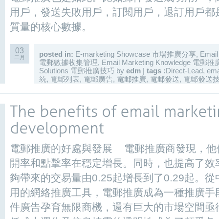
用戶，發送失敗用戶，訂閱用戶，退訂用戶都
質量的核心數據。
03
posted in:
E-marketing Showcase 市場推廣分享
,
Email
二月
電郵數據收集管理
,
Email Marketing Knowledge 電
Solutions 電郵推廣技巧
by
edm
|
tags :
Direct-Lead
,
ema
統
,
電郵列表
,
電郵廣告
,
電郵推廣
,
電郵發送
,
電郵發送
電郵推廣的好處與發展 電郵推廣商發現，他
開率和點擊率在穩定增長。同時，也提高了效
夠帶來的交易量由0.25起增長到了0.29起
用的網絡推廣工具，電郵推廣成為一種推廣手
件廣告孕育無限商機，還有巨大的市場空間亟